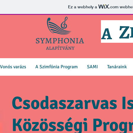
Ez a webhely a
.com
webhely
Vonós varázs
A Szimfónia Program
SAMI
Tanáraink
Csodaszarvas Is
Közösségi Prog