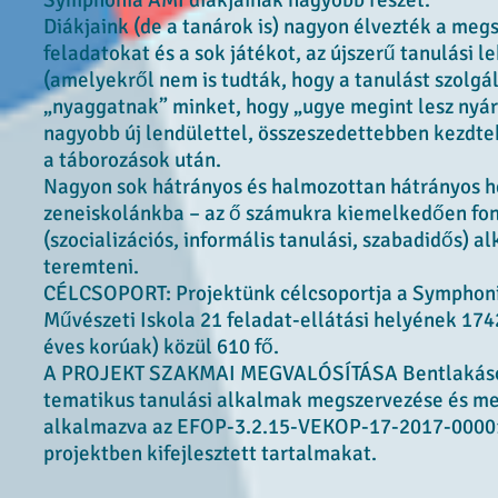
Symphonia AMI diákjainak nagyobb részét.
Diákjaink (de a tanárok is) nagyon élvezték a meg
feladatokat és a sok játékot, az újszerű tanulási 
(amelyekről nem is tudták, hogy a tanulást szolgál
„nyaggatnak” minket, hogy „ugye megint lesz nyár
nagyobb új lendülettel, összeszedettebben kezdte
a táborozások után.
Nagyon sok hátrányos és halmozottan hátrányos h
zeneiskolánkba – az ő számukra kiemelkedően fon
(szocializációs, informális tanulási, szabadidős) 
teremteni.
CÉLCSOPORT: Projektünk célcsoportja a Symphon
Művészeti Iskola 21 feladat-ellátási helyének 174
éves korúak) közül 610 fő.
A PROJEKT SZAKMAI MEGVALÓSÍTÁSA Bentlakásos
tematikus tanulási alkalmak megszervezése és me
alkalmazva az EFOP-3.2.15-VEKOP-17-2017-0000
projektben kifejlesztett tartalmakat.