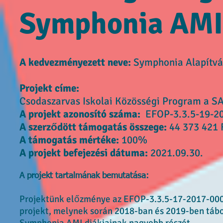
Symphonia AMI
A kedvezményezett neve:
Symphonia Alapítv
Projekt címe:
Csodaszarvas Iskolai Közösségi Program a S
A projekt azonosító száma:
EFOP-3.3.5-19-2
A szerződött támogatás összege:
44 373 421 
A támogatás mértéke:
100%
A projekt befejezési dátuma:
2021.09.30.
A projekt tartalmának bemutatása:
Projektünk előzménye az EFOP-3.3.5-17-2017-000
projekt, melynek során 2018-ban és 2019-ben tábo