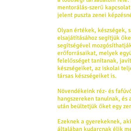
mentorálás-szerű kapcsolat
jelent puszta zenei képzésné
Olyan értékek, készségek, 
elsajátításához segítjük ők
segítségével mozgósíthatjá
erőforrásaikat, melyek egy
felelősséget tanítanak, javí
készségeiket, az iskolai tel
társas készségeiket is.
Növendékeink réz- és fafúvó
hangszereken tanulnak, és a
után beültetjük őket egy ze
Ezeknek a gyerekeknek, aki
általában kudarcnak élik me