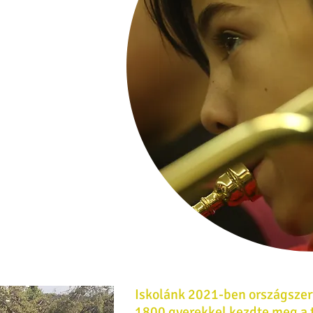
Alapfokú
kola
Iskolánk 2021-ben országszert
1800 gyerekkel kezdte meg a 