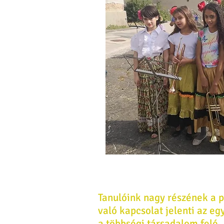
Tanulóink nagy részének a 
való kapcsolat jelenti az eg
a többségi társadalom felé. 