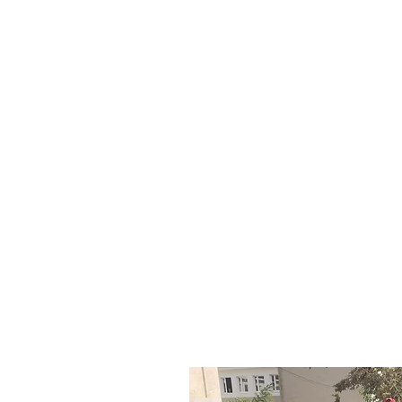
SAMI
Symphonia 
Művészeti Is