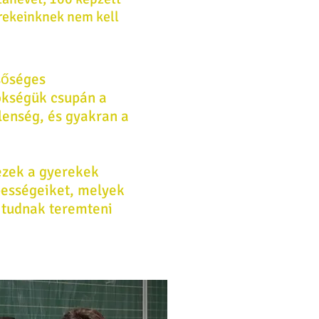
rekeinknek nem kell
sőséges
ökségük csupán a
lenség, és gyakran a
ezek a gyerekek
pességeiket, melyek
t tudnak teremteni