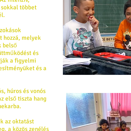
 sokkal többet
l.
szokások
et hozzá, melyek
k belső
üttműködést és
tják a figyelmi
jesítményüket és a
s, húros és vonós
z első tiszta hang
nekarba.
k az oktatást
g, a közös zenélés