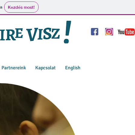
ma
Kezdés most!
Partnereink
Kapcsolat
English