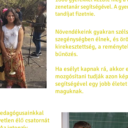
zenetanár segítségével. A gye
tandíjat fizetnie.
Növendékeink gyakran szél
szegénységben élnek, és ör
kirekesztettség, a reményte
bűnözés.
Ha esélyt kapnak rá, akkor 
mozgósítani tudják azon ké
segítségével egy jobb élete
maguknak.
pedagógusainkkal
yetlen élő csatornát
Az intenzív,