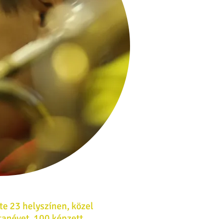
e 23 helyszínen, közel
tanévet, 100 képzett