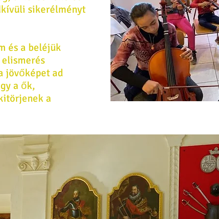
dkívüli sikerélményt
m és a beléjük
i elismerés
a jövőképet ad
gy a ők,
kitörjenek a