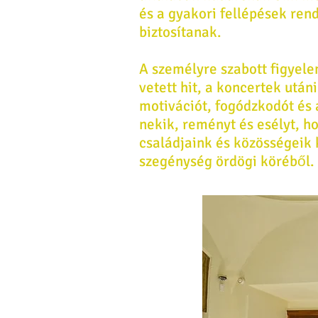
és a gyakori fellépések ren
biztosítanak.
A személyre szabott figyele
vetett hit, a koncertek után
motivációt, fogódzkodót és 
nekik, r
eményt és esélyt, ho
családjaink és közösségeik 
szegénység ördögi köréből.